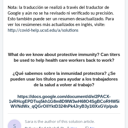
Nota: la traducción se realizó a través del traductor de
Google y aún no se ha revisado ni verificado su precisión.
Esto también puede ser un resumen desactualizado. Para
ver los resúmenes más actualizados en inglés, visite:
http://covid-help.ucsd.edu/a/solutions
What do we know about protective immunity? Can titers
be used to help health care workers back to work?
¿Qué sabemos sobre la inmunidad protectora? ¿Se
pueden usar los títulos para ayudar a los trabajadores
de la salud a volver al trabajo?
https://docs.google.com/document/d/e/2PACX-
1vRHcgEPDTsq5kh1G8m8D9lW3wH68O4SgBCoRHW5i
WVNdWx_qQGrOlIYktD324hPk4JryB3y1l0XxGVp/pub
Sara is the author of this solution article.
S