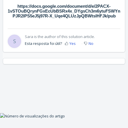
https://docs.google.com/document/d/e/2PACX-
1vSTOuBQrynFGxEcUbBSRx4x_DYgsCh3m6ytuFSWYn
PJR2lPS5eJ5j97R-X_Uqe4QLUzJpQBWtslHFJk/pub
Sara is the author of this solution article.
S
Esta resposta foi útil?
Yes
No